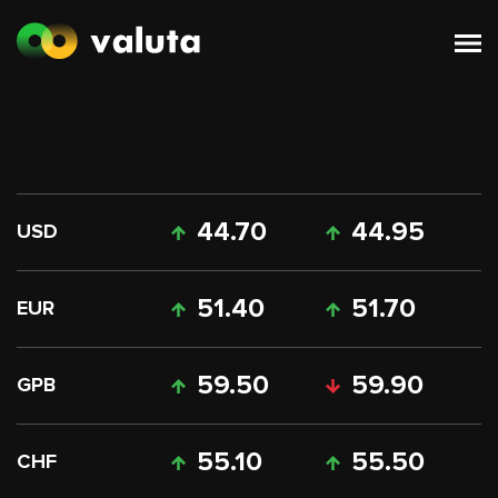
44.70
44.95
USD
51.40
51.70
EUR
59.50
59.90
GPB
55.10
55.50
CHF