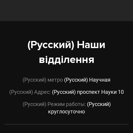
Для фиксации курса вам необходимо позвонить
по телефону
+38(099)422-60-71
или сделать
заказ обмена на нашем сайте с помощью формы
заказа онлайн.
Подписывайтесь на наш
канал
Telegram
, где
публикуются выгодные горящие предложения,
(Русский) Наши
самые актуальные курсы, новости.
відділення
Если вас интересует:
где купить или продать доллары в Харькове
(Русский) метро
(Русский) Научная
выгодно
купить евро за рубли или доллары
(Русский) Адрес:
(Русский) проспект Науки 10
обмен английский фунт или польский злотый
за гривны по самому актуальному курсу
(Русский) Режим работы:
(Русский)
купить валюту онлайн в Харькове
круглосуточно
то тогда ждем вас ждем вас в наших
обменниках Valuta Харьков.