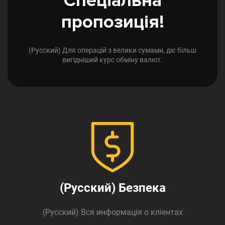
Спеціальна
пропозиція!
(Русский) Для операцій з велики сумами, діє більш
вигідніший курс обміну валют.
(Русский) Безпека
(Русский) Вся информація о кліентах